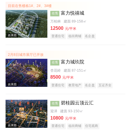
目前在售楼栋1#、2#、3#楼
富力悦禧城
在售
万柏林
建面 89-158㎡
12500
元/平米
普通住宅
临街商铺
名企盘
2月8日城市展厅已开放
效果图
富力城玖院
在售
杏花岭
建面 87-151㎡
8500
元/平米
普通住宅
教育地产
名企盘
五证齐全
碧桂园云顶云汇
在售
迎泽
建面 93-150㎡
10800
效果图
元/平米
普通住宅
临街商铺
住宅底商