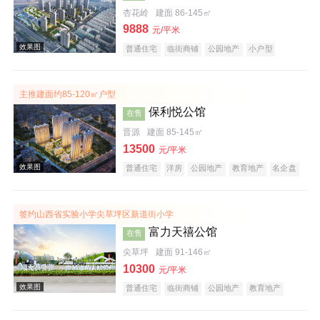
杏花岭
建面 86-145㎡
9888
效果图
元/平米
普通住宅
临街商铺
公园地产
小户型
低总价
名企盘
五证齐全
临铁盘
主推建面约85-120㎡户型
保利悦公馆
在售
晋源
建面 85-145㎡
13500
元/平米
普通住宅
洋房
公园地产
教育地产
名企盘
效果图
五证齐全
临铁盘
签约山西省实验小学尖草坪区新道街小学
富力天禧公馆
在售
尖草坪
建面 91-146㎡
10300
元/平米
普通住宅
临街商铺
公园地产
教育地产
名企盘
五证齐全
临铁盘
效果图