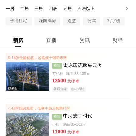
150-200万
200万以上
一居
二居
三居
四居
五居
五居以上
普通住宅
花园洋房
别墅
公寓
写字楼
新房
直播
资讯
财经
0-18岁全龄优教，起笔孩子锦绣未来
太原诺德逸宸云著
在售
万柏林
建面 83-155㎡
13500
元/平米
普通住宅
临街商铺
小店区综改核芯，低密小高层智慧社区
中海寰宇时代
在售
小店
建面 85-102㎡
11000
元/平米