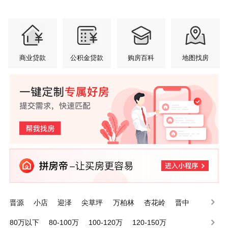
商业贷款
公积金贷款
购房百科
地图找房
晋源
小店
迎泽
尖草坪
万柏林
杏花岭
晋中
阳曲
娄烦
清徐
80万以下
80-100万
100-120万
120-150万