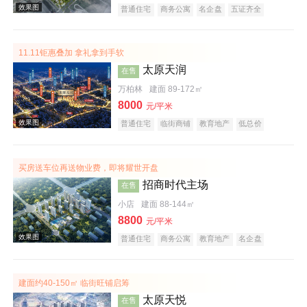
普通住宅
商务公寓
名企盘
五证齐全
11.11钜惠叠加 拿礼拿到手软
效果图
太原天润
在售
万柏林
建面 89-172㎡
8000
元/平米
普通住宅
临街商铺
教育地产
低总价
名企盘
五证齐全
临铁盘
买房送车位再送物业费，即将耀世开盘
招商时代主场
在售
效果图
小店
建面 88-144㎡
8800
元/平米
普通住宅
商务公寓
教育地产
名企盘
临铁盘
建面约40-150㎡ 临街旺铺启筹
太原天悦
在售