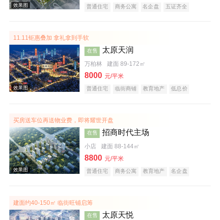
普通住宅
商务公寓
名企盘
五证齐全
11.11钜惠叠加 拿礼拿到手软
效果图
太原天润
在售
万柏林
建面 89-172㎡
8000
元/平米
普通住宅
临街商铺
教育地产
低总价
名企盘
五证齐全
临铁盘
买房送车位再送物业费，即将耀世开盘
招商时代主场
在售
效果图
小店
建面 88-144㎡
8800
元/平米
普通住宅
商务公寓
教育地产
名企盘
临铁盘
建面约40-150㎡ 临街旺铺启筹
太原天悦
在售