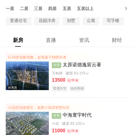
150-200万
200万以上
一居
二居
三居
四居
五居
五居以上
普通住宅
花园洋房
别墅
公寓
写字楼
新房
直播
资讯
财经
0-18岁全龄优教，起笔孩子锦绣未来
太原诺德逸宸云著
在售
万柏林
建面 83-155㎡
13500
元/平米
普通住宅
临街商铺
小店区综改核芯，低密小高层智慧社区
中海寰宇时代
在售
小店
建面 85-102㎡
11000
元/平米