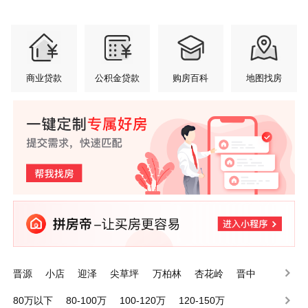
商业贷款
公积金贷款
购房百科
地图找房
晋源
小店
迎泽
尖草坪
万柏林
杏花岭
晋中
阳曲
娄烦
清徐
80万以下
80-100万
100-120万
120-150万