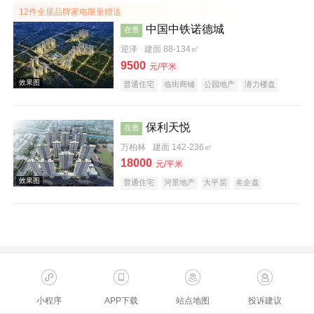
12件全屋品牌家电限量赠送
中国中铁诺德城
在售
迎泽
建面 88-134㎡
9500
元/平米
普通住宅
临街商铺
公园地产
潜力楼盘
教育地产
名企盘
五证齐全
效果图
保利天悦
在售
万柏林
建面 142-236㎡
18000
元/平米
普通住宅
河景地产
大平层
名企盘
五证齐全
效果图
小程序
APP下载
站点地图
投诉建议