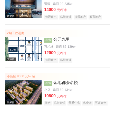
晋源
建面 92-235㎡
效果图
14000
元/平米
普通住宅
临街商铺
湖景地产
教育地产
名企盘
五证齐全
2期工程进度
公元九里
在售
万柏林
建面 85-139㎡
效果图
12000
元/平米
普通住宅
临街商铺
小店区 9600 元/㎡起
金地都会名悦
在售
小店
建面 80-134㎡
10800
元/平米
洋房
临街商铺
普通住宅
名企盘
五证齐全
效果图
临铁盘