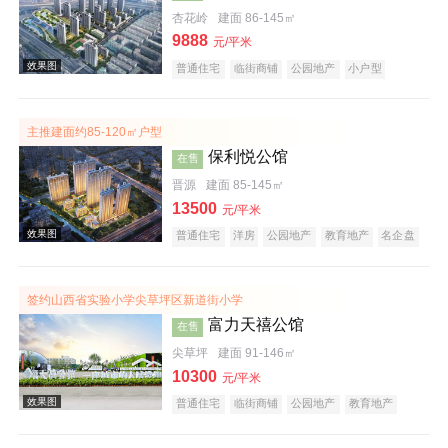
杏花岭
建面 86-145㎡
9888
效果图
元/平米
普通住宅
临街商铺
公园地产
小户型
低总价
名企盘
五证齐全
临铁盘
主推建面约85-120㎡户型
保利悦公馆
在售
晋源
建面 85-145㎡
13500
元/平米
普通住宅
洋房
公园地产
教育地产
名企盘
效果图
五证齐全
临铁盘
签约山西省实验小学尖草坪区新道街小学
富力天禧公馆
在售
尖草坪
建面 91-146㎡
10300
元/平米
普通住宅
临街商铺
公园地产
教育地产
名企盘
五证齐全
临铁盘
效果图