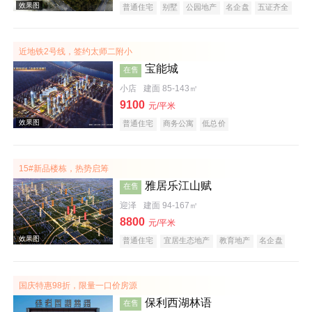
普通住宅
别墅
公园地产
名企盘
五证齐全
近地铁2号线，签约太师二附小
效果图
宝能城
在售
小店
建面 85-143㎡
9100
元/平米
普通住宅
商务公寓
低总价
15#新品楼栋，热势启筹
雅居乐江山赋
在售
效果图
迎泽
建面 94-167㎡
8800
元/平米
普通住宅
宜居生态地产
教育地产
名企盘
五证齐全
临铁盘
国庆特惠98折，限量一口价房源
保利西湖林语
在售