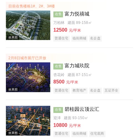
目前在售楼栋1#、2#、3#楼
富力悦禧城
在售
万柏林
建面 89-158㎡
12500
元/平米
普通住宅
临街商铺
名企盘
2月8日城市展厅已开放
效果图
富力城玖院
在售
杏花岭
建面 87-151㎡
8500
元/平米
普通住宅
教育地产
名企盘
五证齐全
碧桂园云顶云汇
在售
迎泽
建面 93-150㎡
10800
效果图
元/平米
普通住宅
临街商铺
住宅底商