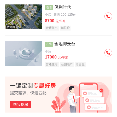
保利时代
在售
小店
建面 100-125㎡
效果图
8700
元/平米
普通住宅
低总价
金地卿云台
在售
小店
17000
元/平米
效果图
普通住宅
公园地产
名企盘
效果图