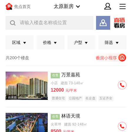
太原新房
焦点首页
请输入楼盘名称或位置
区域
价格
户型
筛选
共200个楼盘
万景嘉苑
在售
小店
建面 73-140㎡
12000
元/平米
普通住宅
公园地产
名企盘
五证齐全
临铁盘
林语天境
在售
效果图
尖草坪
建面 92-148㎡
8500
元/平米