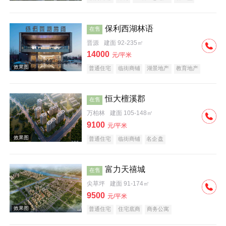
五证齐全
保利西湖林语
在售
晋源
建面 92-235㎡
14000
元/平米
普通住宅
临街商铺
湖景地产
教育地产
名企盘
五证齐全
效果图
恒大檀溪郡
在售
万柏林
建面 105-148㎡
9100
元/平米
普通住宅
临街商铺
名企盘
富力天禧城
在售
效果图
尖草坪
建面 91-174㎡
9500
元/平米
普通住宅
住宅底商
商务公寓