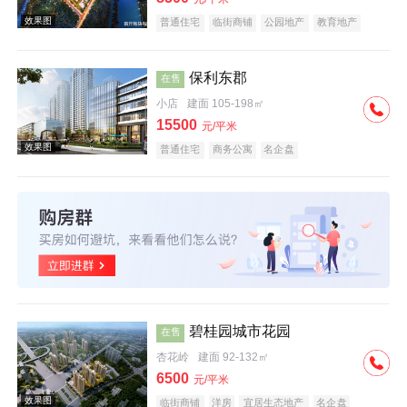
普通住宅
临街商铺
公园地产
教育地产
名企盘
五证齐全
保利东郡
在售
小店
建面 105-198㎡
效果图
15500
元/平米
普通住宅
商务公寓
名企盘
效果图
碧桂园城市花园
在售
杏花岭
建面 92-132㎡
6500
元/平米
临街商铺
洋房
宜居生态地产
名企盘