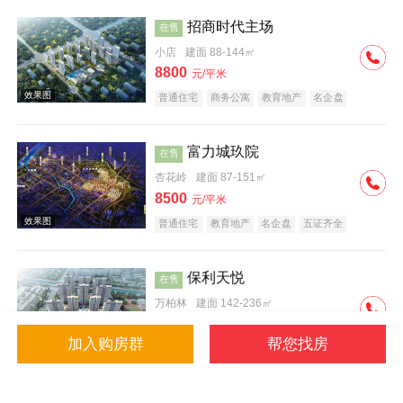
招商时代主场
在售
小店
建面 88-144㎡
8800
元/平米
普通住宅
商务公寓
教育地产
名企盘
临铁盘
富力城玖院
在售
杏花岭
建面 87-151㎡
8500
元/平米
普通住宅
教育地产
名企盘
五证齐全
保利天悦
在售
万柏林
建面 142-236㎡
18000
元/平米
加入购房群
帮您找房
普通住宅
河景地产
大平层
名企盘
五证齐全